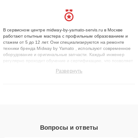
В сервисном центре midway-by-yamato-servis.ru в Москве
работают опытные мастера с профильным образованием и
стажем от 5 до 12 лет. Они специализируются на ремонте
техники бренда Midway by Yamato , используют современное
оборудование и оригинальные запчасти. Каждый инженер
регулярно проходит обучение и сертификацию, что позволяет
быстро и точноdiagnostikировать поломки и восстанавливать
Развернуть
технику с сохранением гарантии до 3 лет. Наши мастера
решают сложные случаи: от замены матриц и материнских
плат до ремонта после залития и восстановления данных.
Благодаря высокой квалификации и ответственному подходу
клиенты получают быстрый, качественный ремонт и понятные
объяснения по результатам диагностики.
Вопросы и ответы