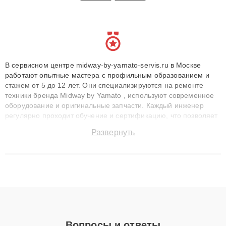
В сервисном центре midway-by-yamato-servis.ru в Москве
работают опытные мастера с профильным образованием и
стажем от 5 до 12 лет. Они специализируются на ремонте
техники бренда Midway by Yamato , используют современное
оборудование и оригинальные запчасти. Каждый инженер
регулярно проходит обучение и сертификацию, что позволяет
быстро и точноdiagnostikировать поломки и восстанавливать
Развернуть
технику с сохранением гарантии до 3 лет. Наши мастера
решают сложные случаи: от замены матриц и материнских
плат до ремонта после залития и восстановления данных.
Благодаря высокой квалификации и ответственному подходу
клиенты получают быстрый, качественный ремонт и понятные
объяснения по результатам диагностики.
Вопросы и ответы